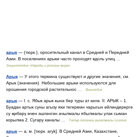
арык
— (тюрк.), оросительный канал в Средней и Передней
Азии. В поселениях арыки часто проходят вдоль улиц …
Энциклопедия «Народы и религии мира»
Арык
— У этого термина существуют и другие значения, см.
Арык (значения). Небольшие арыки используются для
орошения городской растительнос …
Википедия
арык
— I. с. Ябык арык кына бер туры ат килә. II. АРЫК – 1.
Буадан артык суны агызу яки тегермән чарыгын әйләндерергә
су җибәрү өчен эшләнгән ачылмалы ябылмалы улак сыман
корылма 2. Сугару каналы …
Татар теленең аңлатмалы сүзлеге
арык
— а; м. [тюрк. aryk]. В Средней Азии, Казахстане,