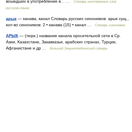
вошедших в употребление в… …
Словарь иностранных слов
русского языка
арык
— канава, канал Словарь русских синонимов. арык сущ.,
кол во синонимов: 2 • канава (15) • канал …
Словарь синонимов
АРЫК
— (тюрк.) название канала оросительной сети в Ср.
Азии, Казахстане, Закавказье, арабских странах, Турции,
Афганистане и др …
Большой Энциклопедический словарь