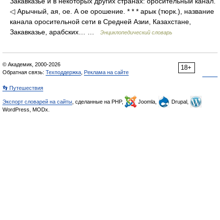
Закавказье и в некоторых других странах: оросительный канал.
◁ Арычный, ая, ое. А ое орошение. * * * арык (тюрк.), название
канала оросительной сети в Средней Азии, Казахстане,
Закавказье, арабских… …
Энциклопедический словарь
© Академик, 2000-2026
18+
Обратная связь:
Техподдержка
,
Реклама на сайте
👣 Путешествия
Экспорт словарей на сайты
, сделанные на PHP,
Joomla,
Drupal,
WordPress, MODx.